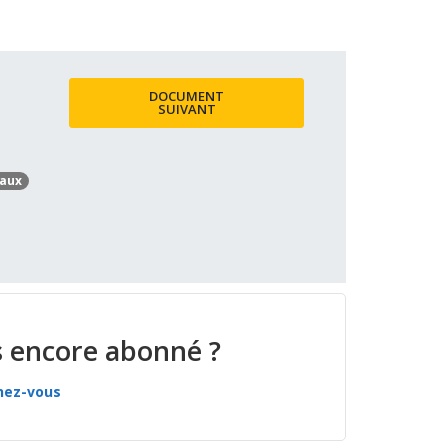
DOCUMENT
SUIVANT
iaux
 encore abonné ?
nez-vous