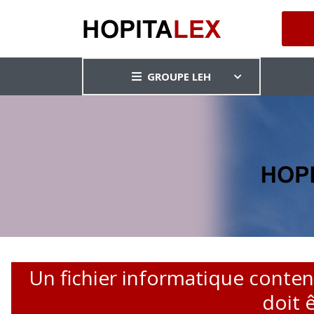
GROUPE LEH
Un fichier informatique conte
doit 