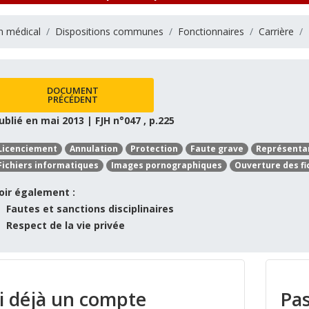
n médical
Dispositions communes
Fonctionnaires
Carrière
DOCUMENT
PRÉCÉDENT
ublié en mai 2013 | FJH n°047 , p.225
Licenciement
Annulation
Protection
Faute grave
Représenta
Fichiers informatiques
Images pornographiques
Ouverture des fi
oir également :
Fautes et sanctions disciplinaires
Respect de la vie privée
ai déjà un compte
Pas