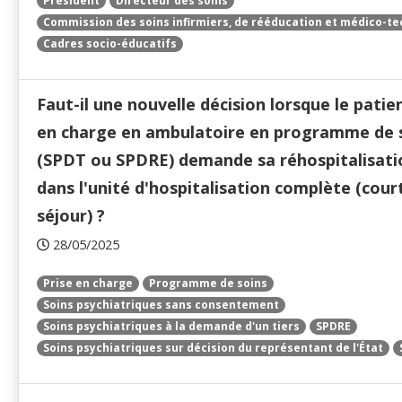
Président
Directeur des soins
Commission des soins infirmiers, de rééducation et médico-t
Cadres socio-éducatifs
Faut-il une nouvelle décision lorsque le patien
en charge en ambulatoire en programme de 
(SPDT ou SPDRE) demande sa réhospitalisati
dans l'unité d'hospitalisation complète (cour
séjour) ?
28/05/2025
Prise en charge
Programme de soins
Soins psychiatriques sans consentement
Soins psychiatriques à la demande d'un tiers
SPDRE
Soins psychiatriques sur décision du représentant de l'État