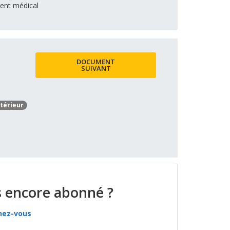
ment médical
DOCUMENT
SUIVANT
térieur
 encore abonné ?
nez-vous