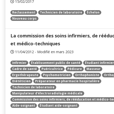
15/02/2017
Reclassement
Technicien de laboratoire
Échelon
Nouveau corps
La commission des soins infirmiers, de réédu
et médico-techniques
11/04/2012 - Modifié en mars 2023
Infirmier
Établissement public de santé
Étudiant infirmier
Cadre de santé
Puéricultrice
Pédicure
Masseur
Ergothérapeute
Psychomotricien
Orthophoniste
Ortho
Diététicien
Préparateur en pharmacie hospitalière
Technicien de laboratoire
Manipulateur d'électroradiologie médicale
Commission des soins infirmiers, de rééducation et médico-t
Aide-soignant
Étudiant aide-soignant