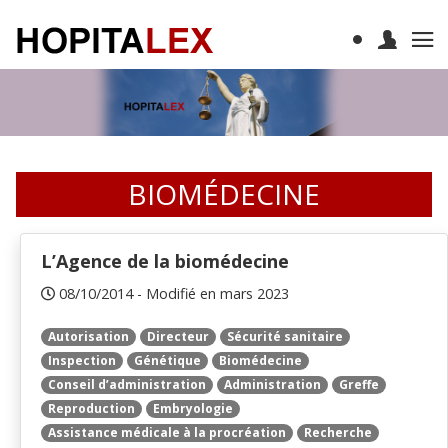
BIOMÉDECINE
L’Agence de la biomédecine
08/10/2014 - Modifié en mars 2023
Autorisation
Directeur
Sécurité sanitaire
Inspection
Génétique
Biomédecine
Conseil d’administration
Administration
Greffe
Reproduction
Embryologie
Assistance médicale à la procréation
Recherche