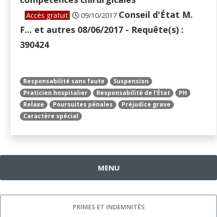
Conseil d'État M.
Accès gratuit
09/10/2017
F... et autres 08/06/2017 - Requête(s) :
390424
Responsabilité sans faute
Suspension
Praticien hospitalier
Responsabilité de l'État
PH
Relaxe
Poursuites pénales
Préjudice grave
Caractère spécial
MENU
PRIMES ET INDEMNITÉS