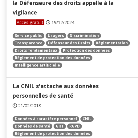
la Défenseure des droits appelle à la
vigilance
Accès gratuit
19/12/2024
Service public
Usagers
Discrimination
Transparence
Défenseur des Droits
Réglementation
Droits fondamentaux
Protection des données
Règlement de protection des données
Intelligence artificielle
La CNIL s'attache aux données
personnelles de santé
21/02/2018
Données à caractère personnel
CNIL
Données de santé
GHT
RGPD
Règlement de protection des données