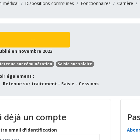
n médical
Dispositions communes
Fonctionnaires
Carrière
---
ublié en novembre 2023
Retenue sur rémunération
Saisie sur salaire
oir également :
Retenue sur traitement - Saisie - Cessions
ai déjà un compte
Pas
tre email d'identification
Abon