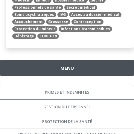
Médecin
Mineur
Dossier médical
Secret
Professionnels de santé
Secret médical
Soins psychiatriques
IVG
Accès au dossier médical
Accouchement
Grossesse
Contraception
Protection du mineur
Infections transmissibles
Dépistage
COVID-19
MENU
PRIMES ET INDEMNITÉS
GESTION DU PERSONNEL
PROTECTION DE LA SANTÉ