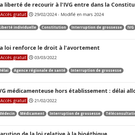
a liberté de recourir à l'IVG entre dans la Constit
Accès gratuit
29/02/2024 - Modifié en mars 2024
Liberté individuelle
Constitution
Interruption de grossesse
IVG
a loi renforce le droit à l'avortement
Accès gratuit
03/03/2022
Délai
Agence régionale de santé
Interruption de grossesse
VG médicamenteuse hors établissement : délai all
Accès gratuit
21/02/2022
Médecin
Médicament
Interruption de grossesse
Téléconsultati
arution de la loi relative à la bioéthique