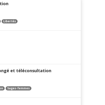
ution
Libertés
ongé et téléconsultation
on
Sages-femmes