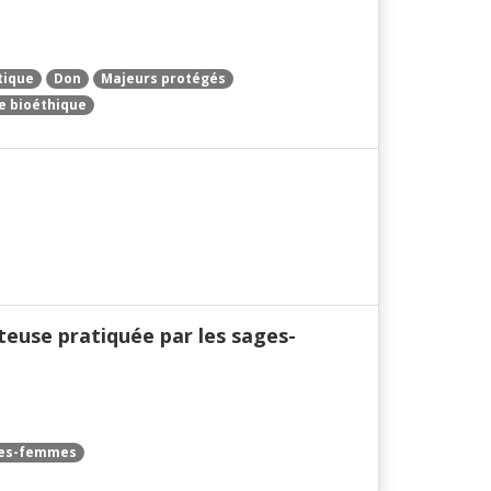
tique
Don
Majeurs protégés
de bioéthique
teuse pratiquée par les sages-
es-femmes