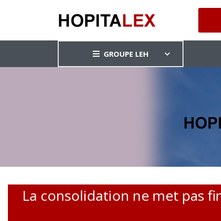
GROUPE LEH
La consolidation ne met pas fin