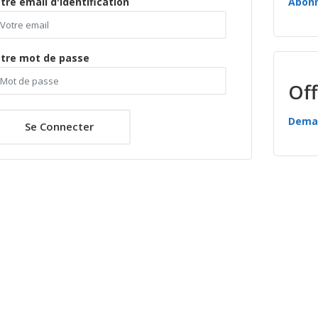
tre email d'identification
Abon
tre mot de passe
Off
Deman
Se Connecter