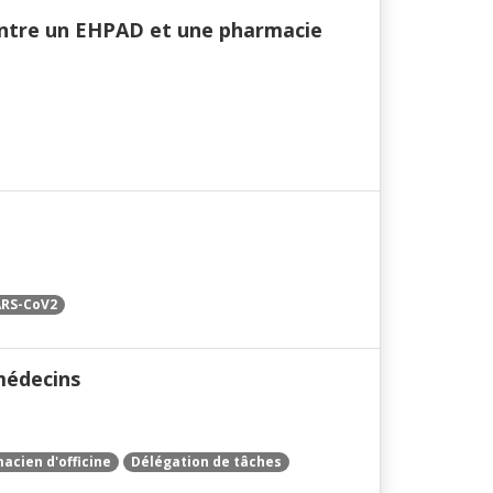
 entre un EHPAD et une pharmacie
ARS-CoV2
 médecins
acien d'officine
Délégation de tâches