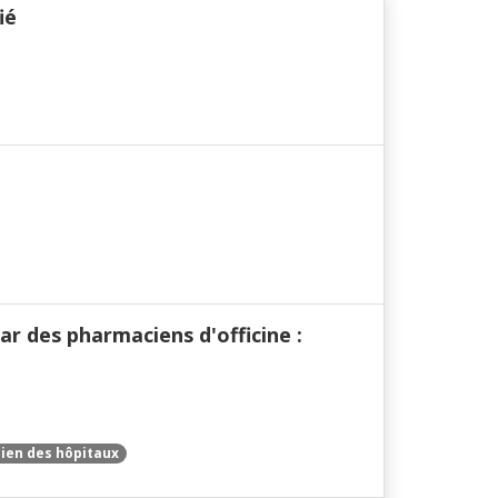
ié
r des pharmaciens d'officine :
ien des hôpitaux