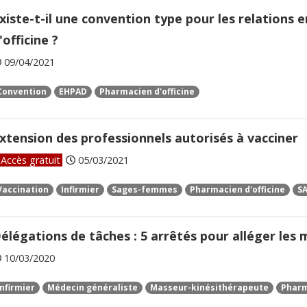
xiste-t-il une convention type pour les relations
'officine ?
09/04/2021
Convention
EHPAD
Pharmacien d'officine
xtension des professionnels autorisés à vacciner
Accès gratuit
05/03/2021
Vaccination
Infirmier
Sages-femmes
Pharmacien d'officine
S
élégations de tâches : 5 arrêtés pour alléger les
10/03/2020
Infirmier
Médecin généraliste
Masseur-kinésithérapeute
Pharm