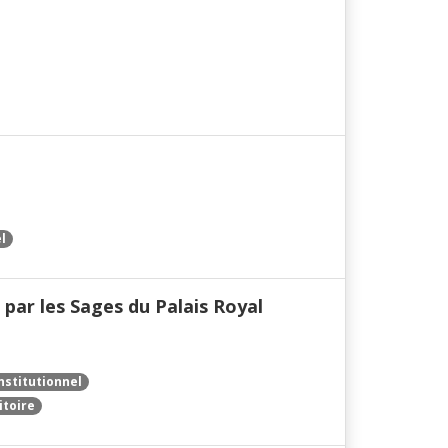
l
 par les Sages du Palais Royal
nstitutionnel
itoire