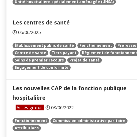
Unité hospitalière spécialement aménagée (UHSA)
Les centres de santé
05/06/2025
Établissement public de santé
Fonctionnement
Professio
Centre de santé
Tiers payant
Règlement de fonctionnem
Soins de premier recours
Projet de santé
Engagement de conformité
Les nouvelles CAP de la fonction publique
hospitalière
Accès gratuit
08/06/2022
Fonctionnement
Commission administrative paritaire
Attributions