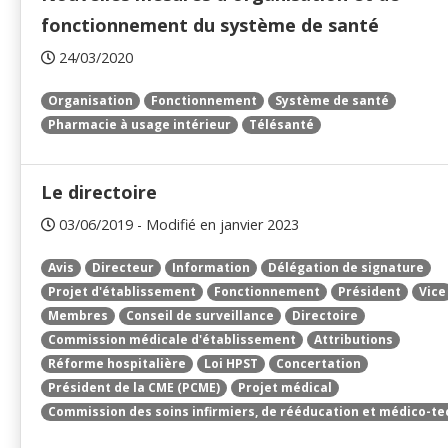
fonctionnement du système de santé
24/03/2020
Organisation
Fonctionnement
Système de santé
Pharmacie à usage intérieur
Télésanté
Le directoire
03/06/2019 - Modifié en janvier 2023
Avis
Directeur
Information
Délégation de signature
Projet d'établissement
Fonctionnement
Président
Vice
Membres
Conseil de surveillance
Directoire
Commission médicale d'établissement
Attributions
Réforme hospitalière
Loi HPST
Concertation
Président de la CME (PCME)
Projet médical
Commission des soins infirmiers, de rééducation et médico-t