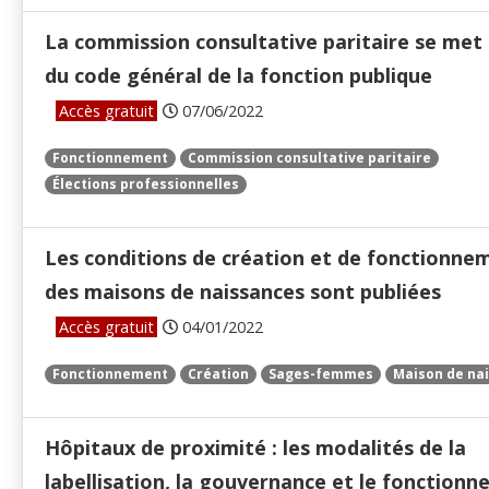
La commission consultative paritaire se met 
du code général de la fonction publique
Accès gratuit
07/06/2022
Fonctionnement
Commission consultative paritaire
Élections professionnelles
Les conditions de création et de fonctionne
des maisons de naissances sont publiées
Accès gratuit
04/01/2022
Fonctionnement
Création
Sages-femmes
Maison de na
Hôpitaux de proximité : les modalités de la
labellisation, la gouvernance et le fonction