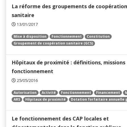
La réforme des groupements de coopératio
sanitaire
13/01/2017
Mise à disposition
Fonctionnement
Constitution
Groupement de coopération sanitaire (GCS)
Hôpitaux de proximité : définitions, missions
fonctionnement
25/05/2016
Autorisation
Activité
Fonctionnement
Financement
M
ARS
Hôpitaux de proximité
Dotation forfaitaire annuelle 
Le fonctionnement des CAP locales et