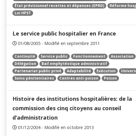
État prévisionnel recettes et dépenses (EPRD)
Réforme hosp
Loi HPST
Le service public hospitalier en France
01/08/2005 - Modifié en septembre 2011
Continuité
Service public
Fonctionnement
Association
Délégation
Bail emphytéotique administratif
Partenariat public privé
Adaptabilité
Exécution
Univers
Soins pénitentiaires
Centres anti-poison
Poison
Histoire des institutions hospitalières: de la
commission des cinq citoyens au conseil
d’administration
01/12/2004 - Modifié en octobre 2013