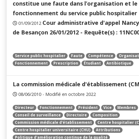
constitue une faute dans l’organisation et le
fonctionnement du service public hospitalier
Cour administrative d'appel Nanc
01/09/2012
de Besançon 26/01/2012 - Requête(s) : 11NC0
Service public hospitalier
Faute
Compétence
Organisat
Fonctionnement
Prescription
Étudiant
Antibiotique
La commission médicale d'établissement (CM
08/06/2010 - Modifié en octobre 2022
Directeur
Fonctionnement
Président
Vice
Membres
Conseil de surveillance
Directoire
Composition
Commission médicale d'établissement
Centre hospitalier (
Centre hospitalier universitaire (CHU)
Attributions
Politique d'amélioration continue de la qualité