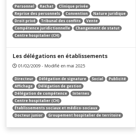
Personnel
Rachat
Clinique privée
Reprise des personnels
Convention
Nature juridique
Droit privé
Tribunal des conflits
Vente
Compétence juridictionnelle
Changement de statut
Centre hospitalier (CH)
Les délégations en établissements
01/02/2009 - Modifié en mai 2025
Directeur
Délégation de signature
Social
Publicité
Affichage
Délégation de gestion
Délégation de compétence
Internes
Centre hospitalier (CH)
Établissements sociaux et médico-sociaux
Docteur junior
Groupement hospitalier de territoire