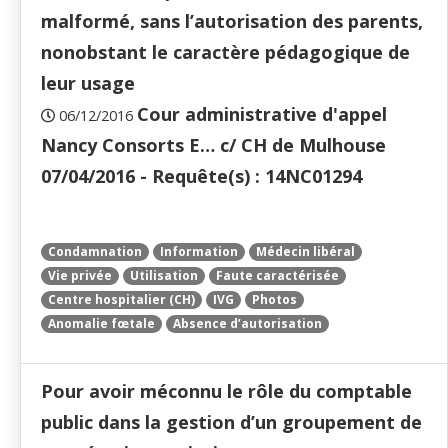
malformé, sans l’autorisation des parents,
nonobstant le caractère pédagogique de
leur usage
Cour administrative d'appel
06/12/2016
Nancy Consorts E… c/ CH de Mulhouse
07/04/2016 - Requête(s) : 14NC01294
Condamnation
Information
Médecin libéral
Vie privée
Utilisation
Faute caractérisée
Centre hospitalier (CH)
IVG
Photos
Anomalie fœtale
Absence d’autorisation
Pour avoir méconnu le rôle du comptable
public dans la gestion d’un groupement de