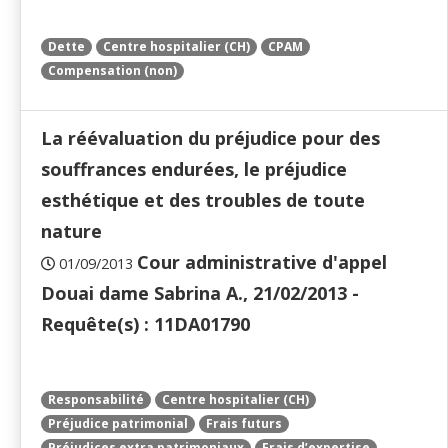
Dette
Centre hospitalier (CH)
CPAM
Compensation (non)
La réévaluation du préjudice pour des
souffrances endurées, le préjudice
esthétique et des troubles de toute
nature
Cour administrative d'appel
01/09/2013
Douai dame Sabrina A., 21/02/2013 -
Requête(s) : 11DA01790
Responsabilité
Centre hospitalier (CH)
Préjudice patrimonial
Frais futurs
Préjudices extra patrimoniaux
Frais d’expertise