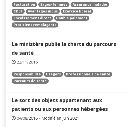
Facturation
Sages-femmes
Assurance maladie
CDBF
Avantages indus
Exercice libéral
Encaissement direct
Double paiement
Praticiens remplaçants
Le ministère publie la charte du parcours
de santé
22/11/2016
Responsabilité
Usagers
Professionnels de santé
Parcours de santé
Le sort des objets appartenant aux
patients ou aux personnes hébergées
04/08/2016 - Modifié en juin 2021