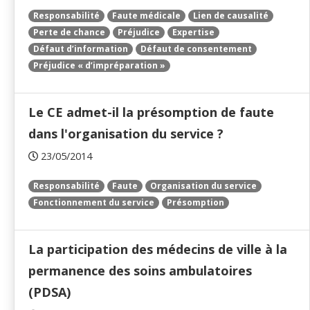
Responsabilité
Faute médicale
Lien de causalité
Perte de chance
Préjudice
Expertise
Défaut d’information
Défaut de consentement
Préjudice « d’impréparation »
Le CE admet-il la présomption de faute
dans l'organisation du service ?
23/05/2014
Responsabilité
Faute
Organisation du service
Fonctionnement du service
Présomption
La participation des médecins de ville à la
permanence des soins ambulatoires
(PDSA)