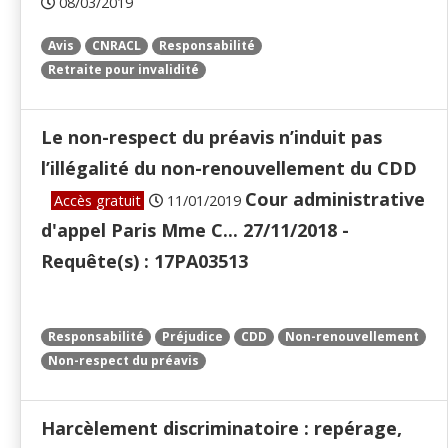
08/03/2019
Avis
CNRACL
Responsabilité
Retraite pour invalidité
Le non-respect du préavis n’induit pas
l’illégalité du non-renouvellement du CDD
Cour administrative
Accès gratuit
11/01/2019
d'appel Paris Mme C... 27/11/2018 -
Requête(s) : 17PA03513
Responsabilité
Préjudice
CDD
Non-renouvellement
Non-respect du préavis
Harcèlement discriminatoire : repérage,