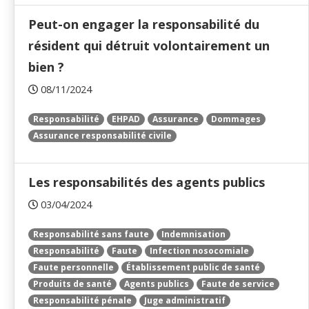
Peut-on engager la responsabilité du
résident qui détruit volontairement un
bien ?
08/11/2024
Responsabilité
EHPAD
Assurance
Dommages
Assurance responsabilité civile
Les responsabilités des agents publics
03/04/2024
Responsabilité sans faute
Indemnisation
Responsabilité
Faute
Infection nosocomiale
Faute personnelle
Établissement public de santé
Produits de santé
Agents publics
Faute de service
Responsabilité pénale
Juge administratif