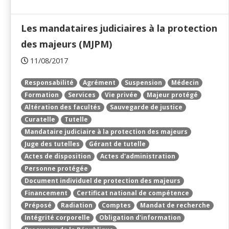
Les mandataires judiciaires à la protection
des majeurs (MJPM)
11/08/2017
Responsabilité
Agrément
Suspension
Médecin
Formation
Services
Vie privée
Majeur protégé
Altération des facultés
Sauvegarde de justice
Curatelle
Tutelle
Mandataire judiciaire à la protection des majeurs
Juge des tutelles
Gérant de tutelle
Actes de disposition
Actes d'administration
Personne protégée
Document individuel de protection des majeurs
Financement
Certificat national de compétence
Préposé
Radiation
Comptes
Mandat de recherche
Intégrité corporelle
Obligation d'information