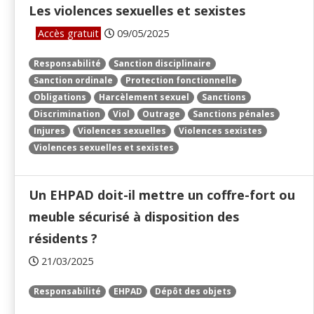
Les violences sexuelles et sexistes
Accès gratuit
09/05/2025
Responsabilité
Sanction disciplinaire
Sanction ordinale
Protection fonctionnelle
Obligations
Harcèlement sexuel
Sanctions
Discrimination
Viol
Outrage
Sanctions pénales
Injures
Violences sexuelles
Violences sexistes
Violences sexuelles et sexistes
Un EHPAD doit-il mettre un coffre-fort ou
meuble sécurisé à disposition des
résidents ?
21/03/2025
Responsabilité
EHPAD
Dépôt des objets