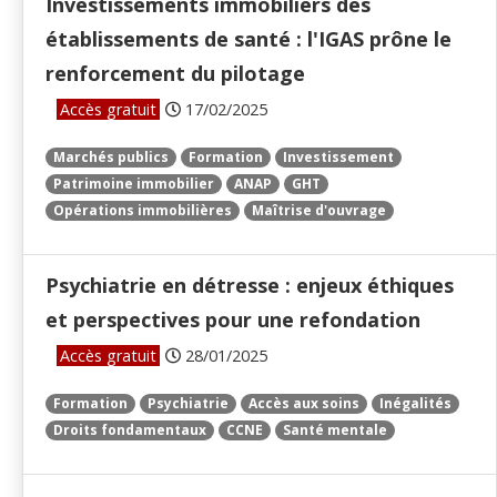
Investissements immobiliers des
établissements de santé : l'IGAS prône le
renforcement du pilotage
Accès gratuit
17/02/2025
Marchés publics
Formation
Investissement
Patrimoine immobilier
ANAP
GHT
Opérations immobilières
Maîtrise d'ouvrage
Psychiatrie en détresse : enjeux éthiques
et perspectives pour une refondation
Accès gratuit
28/01/2025
Formation
Psychiatrie
Accès aux soins
Inégalités
Droits fondamentaux
CCNE
Santé mentale