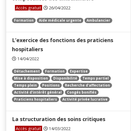
Accès gratuit
26/04/2022
Formation
Aide médicale urgente
Ambulancier
L’exercice des fonctions des praticiens
hospitaliers
14/04/2022
Détachement
Formation
Expertise
Mise à disposition
Disponibilité
Temps partiel
Temps plein
Positions
Recherche d'affectation
Activité d'intérêt général
Congés bonifiés
Praticiens hospitaliers
Activité privée lucrative
La structuration des soins critiques
Accès gratuit
14/03/2022