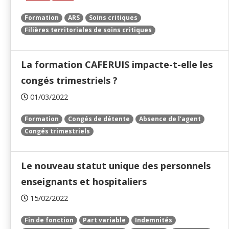
Formation
ARS
Soins critiques
Filières territoriales de soins critiques
La formation CAFERUIS impacte-t-elle les
congés trimestriels ?
01/03/2022
Formation
Congés de détente
Absence de l’agent
Congés trimestriels
Le nouveau statut unique des personnels
enseignants et hospitaliers
15/02/2022
Fin de fonction
Part variable
Indemnités