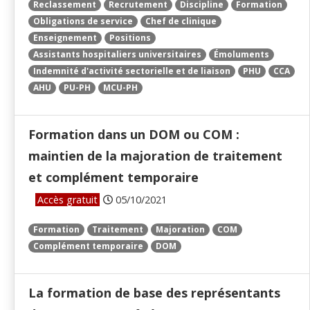
Reclassement
Recrutement
Discipline
Formation
Obligations de service
Chef de clinique
Enseignement
Positions
Assistants hospitaliers universitaires
Émoluments
Indemnité d'activité sectorielle et de liaison
PHU
CCA
AHU
PU-PH
MCU-PH
Formation dans un DOM ou COM :
maintien de la majoration de traitement
et complément temporaire
Accès gratuit
05/10/2021
Formation
Traitement
Majoration
COM
Complément temporaire
DOM
La formation de base des représentants