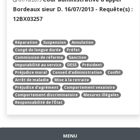
Bordeaux sieur D. 16/07/2013 - Requête(s) :
12BX03257
Réparation
Suspension
Annulation
Congé de longue durée
Préfet
Commission de réforme
Sanction
Imputabilité au service
DESS
Président
Préjudice moral
Conseil d’administration
Conflit
Arrêt de maladie
Mise à la retraite
Préjudice d’agrément
Comportement vexatoire
Comportement discriminatoire
Mesures illégales
Responsabilité de l’État
MENU