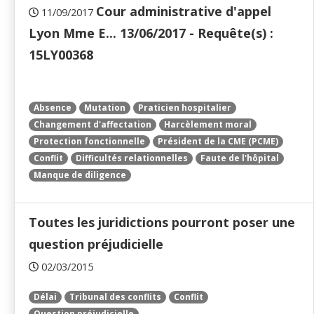
Cour administrative d'appel
11/09/2017
Lyon Mme E... 13/06/2017 - Requête(s) :
15LY00368
Absence
Mutation
Praticien hospitalier
Changement d'affectation
Harcèlement moral
Protection fonctionnelle
Président de la CME (PCME)
Conflit
Difficultés relationnelles
Faute de l'hôpital
Manque de diligence
Toutes les juridictions pourront poser une
question préjudicielle
02/03/2015
Délai
Tribunal des conflits
Conflit
Question préjudicielle