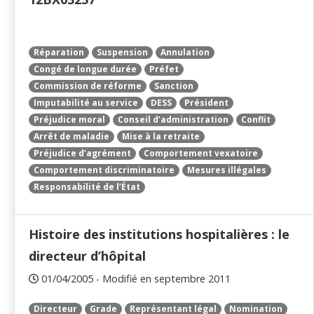
Réparation
Suspension
Annulation
Congé de longue durée
Préfet
Commission de réforme
Sanction
Imputabilité au service
DESS
Président
Préjudice moral
Conseil d’administration
Conflit
Arrêt de maladie
Mise à la retraite
Préjudice d’agrément
Comportement vexatoire
Comportement discriminatoire
Mesures illégales
Responsabilité de l’État
Histoire des institutions hospitalières : le
directeur d’hôpital
01/04/2005 - Modifié en septembre 2011
Directeur
Grade
Représentant légal
Nomination