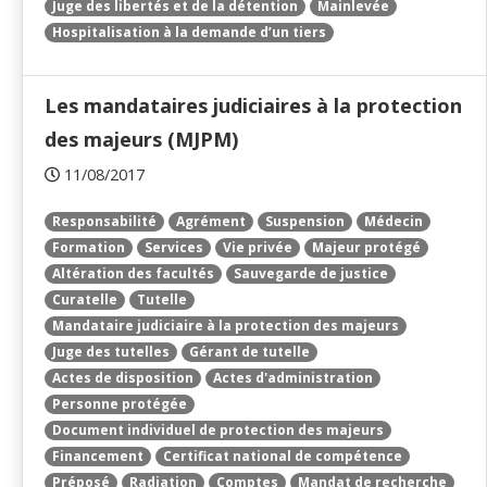
Juge des libertés et de la détention
Mainlevée
Hospitalisation à la demande d’un tiers
Les mandataires judiciaires à la protection
des majeurs (MJPM)
11/08/2017
Responsabilité
Agrément
Suspension
Médecin
Formation
Services
Vie privée
Majeur protégé
Altération des facultés
Sauvegarde de justice
Curatelle
Tutelle
Mandataire judiciaire à la protection des majeurs
Juge des tutelles
Gérant de tutelle
Actes de disposition
Actes d'administration
Personne protégée
Document individuel de protection des majeurs
Financement
Certificat national de compétence
Préposé
Radiation
Comptes
Mandat de recherche