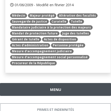
01/06/2009 - Modifié en février 2014
Médecin
Majeur protégé
Altération des facultés
Sauvegarde de justice
Curatelle
Tutelle
Mandataire judiciaire à la protection des majeurs
Mandat de protection future
Juge des tutelles
Gérant de tutelle
Actes de disposition
Actes d'administration
Personne protégée
Mesure d'accompagnement judiciaire
Mesure d'accompagnement social personnalisé
Procureur de la République
MENU
PRIMES ET INDEMNITÉS