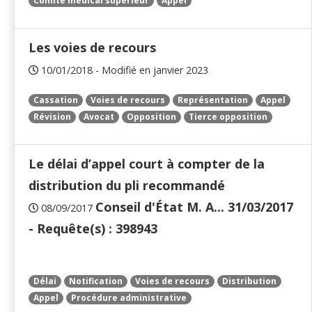
Comité médical supérieur
Appel
Les voies de recours
10/01/2018 - Modifié en janvier 2023
Cassation
Voies de recours
Représentation
Appel
Révision
Avocat
Opposition
Tierce opposition
Le délai d’appel court à compter de la
distribution du pli recommandé
Conseil d'État M. A... 31/03/2017
08/09/2017
- Requête(s) : 398943
Délai
Notification
Voies de recours
Distribution
Appel
Procédure administrative