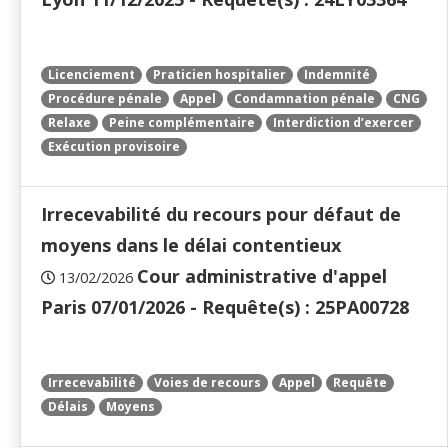
Licenciement
Praticien hospitalier
Indemnité
Procédure pénale
Appel
Condamnation pénale
CNG
Relaxe
Peine complémentaire
Interdiction d’exercer
Exécution provisoire
Irrecevabilité du recours pour défaut de
moyens dans le délai contentieux
Cour administrative d'appel
13/02/2026
Paris 07/01/2026 - Requête(s) : 25PA00728
Irrecevabilité
Voies de recours
Appel
Requête
Délais
Moyens