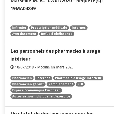
Marseille M. B… 07/01/2020 - Requête(s) :
19MA04849
Infirmier
Prescription médicale
Internes
Avertissement
Refus d’obéissance
Les personnels des pharmacies à usage
intérieur
18/07/2019 - Modifié en mars 2023
Pharmacien
Internes
Pharmacie à usage intérieur
Pharmacien gérant
Remplacement
PUI
Espace Economique Européen
Autorisation individuelle d’exercice
Un statut de docteur junior pour les