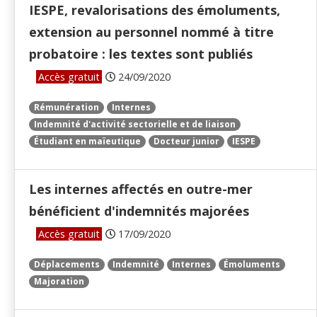
IESPE, revalorisations des émoluments,
extension au personnel nommé à titre
probatoire : les textes sont publiés
Accès gratuit
24/09/2020
Rémunération
Internes
Indemnité d'activité sectorielle et de liaison
Étudiant en maïeutique
Docteur junior
IESPE
Les internes affectés en outre-mer
bénéficient d'indemnités majorées
Accès gratuit
17/09/2020
Déplacements
Indemnité
Internes
Émoluments
Majoration