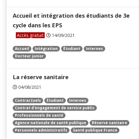
Accueil et intégration des étudiants de 3e
cycle dans les EPS
Accès gratuit
14/09/2021
Accueil
Intégration
Étudiant
Internes
Docteur junior
La réserve sanitaire
04/08/2021
Contractuels
Étudiant
Internes
Contrat d'engagement de service public
Professionnels de santé
Agence nationale de santé publique
Réserve sanitaire
Personnels administratifs
Santé publique France