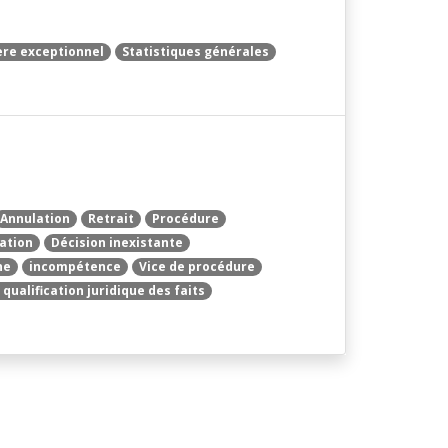
ère exceptionnel
Statistiques générales
Annulation
Retrait
Procédure
ation
Décision inexistante
ne
incompétence
Vice de procédure
 qualification juridique des faits