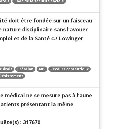
droit
Code de la sécurité sociale
rité doit être fondée sur un faisceau
 nature disciplinaire sans l’avouer
Emploi et de la Santé c./ Lowinger
e droit
Création
ARS
Recours contentieux
Désistement
ue médical ne se mesure pas à l’aune
 patients présentant la même
quête(s) : 317670