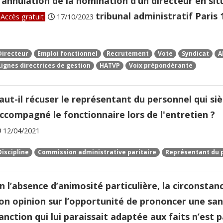
’annulation de la nomination d’un directeur en situ
tribunal administratif Paris 
Accès gratuit
17/10/2023
Directeur
Emploi fonctionnel
Recrutement
Vote
Syndicat
A
Lignes directrices de gestion
HATVP
Voix prépondérante
aut-il récuser le représentant du personnel qui siè
ccompagné le fonctionnaire lors de l'entretien ?
12/04/2021
Discipline
Commission administrative paritaire
Représentant du 
n l’absence d’animosité particulière, la circonsta
on opinion sur l’opportunité de prononcer une sanc
anction qui lui paraissait adaptée aux faits n’est 