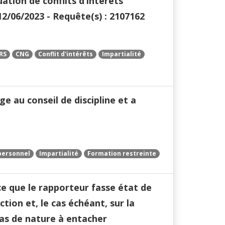
ation de conflits d’intérêts
12/06/2023 - Requête(s) : 2107162
RS
CNG
Conflit d'intérêts
Impartialité
ge au conseil de discipline et a
personnel
Impartialité
Formation restreinte
nce que le rapporteur fasse état de
tion et, le cas échéant, sur la
pas de nature à entacher