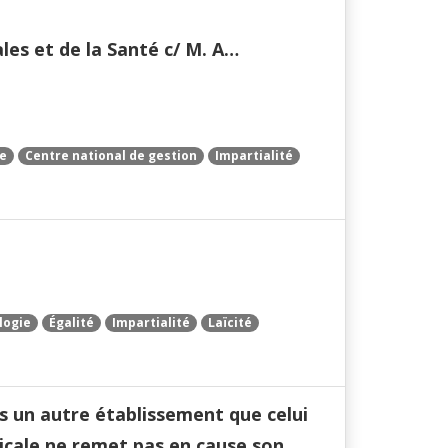
ales et de la Santé c/ M. A…
ne
Centre national de gestion
Impartialité
logie
Égalité
Impartialité
Laïcité
s un autre établissement que celui
dicale ne remet pas en cause son