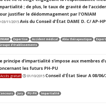
mpartialité ; de plus, le taux de gravité de l'accid
our justifier le dédommagement par l'ONIAM
Avis du Conseil d'État DAME D. C/ AP-HP 
03/11/2015
ONIAM
Expertise
Accident médical
Aléa thérapeutique
Expert
Groupe d'établissements
e principe d’impartialité s’impose aux membres d’u
oncernant les futurs PH-PU
Conseil d'État Sieur A 08/06/
Accès gratuit
01/10/2015
Concours
Jury
PU-PH
Impartialité