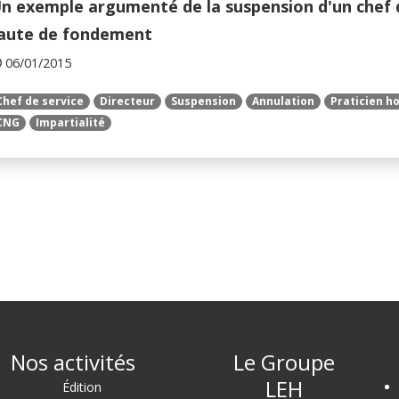
n exemple argumenté de la suspension d'un chef de
aute de fondement
06/01/2015
Chef de service
Directeur
Suspension
Annulation
Praticien ho
CNG
Impartialité
Nos activités
Le Groupe
LEH
Édition