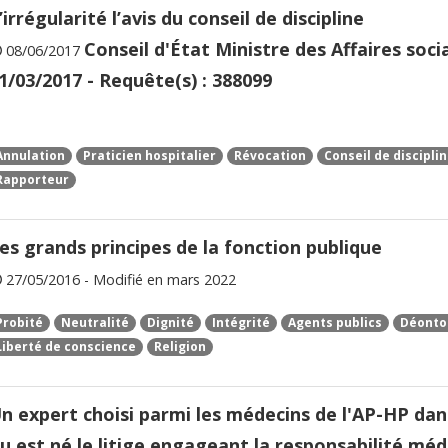
’irrégularité l’avis du conseil de discipline
Conseil d'État Ministre des Affaires soci
08/06/2017
1/03/2017 - Requête(s) : 388099
Annulation
Praticien hospitalier
Révocation
Conseil de discipli
Rapporteur
es grands principes de la fonction publique
27/05/2016 - Modifié en mars 2022
Probité
Neutralité
Dignité
Intégrité
Agents publics
Déonto
Liberté de conscience
Religion
n expert choisi parmi les médecins de l'AP-HP dan
u est né le litige engageant la responsabilité mé