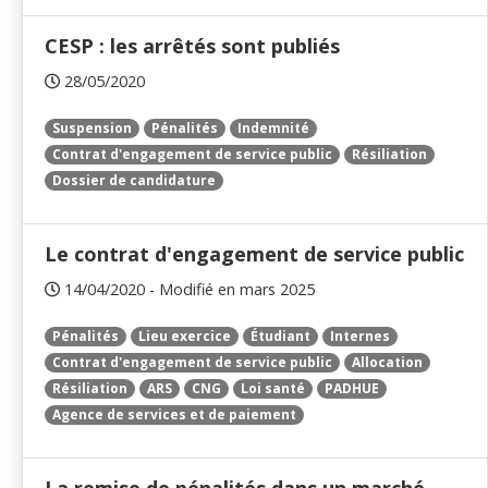
CESP : les arrêtés sont publiés
28/05/2020
Suspension
Pénalités
Indemnité
Contrat d'engagement de service public
Résiliation
Dossier de candidature
Le contrat d'engagement de service public
14/04/2020 - Modifié en mars 2025
Pénalités
Lieu exercice
Étudiant
Internes
Contrat d'engagement de service public
Allocation
Résiliation
ARS
CNG
Loi santé
PADHUE
Agence de services et de paiement