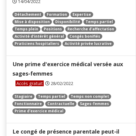
14/04/2022
Détachement
Formation
Expertise
Mise à disposition
Disponibilité
Temps partiel
Temps plein
Positions
Recherche d'affectation
Activité d'intérêt général
Congés bonifiés
Praticiens hospitaliers
Activité privée lucrative
Une prime d'exercice médical versée aux
sages-femmes
Accès gratuit
28/02/2022
Stagiaire
Temps partiel
Temps non complet
Fonctionnaire
Contractuelle
Sages-femmes
Prime d'exercice médical
Le congé de présence parentale peut-il