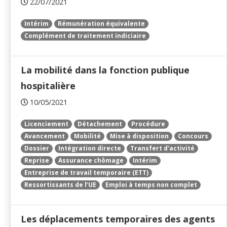
22/07/2021
Intérim
Rémunération équivalente
Complément de traitement indiciaire
La mobilité dans la fonction publique
hospitalière
10/05/2021
Licenciement
Détachement
Procédure
Avancement
Mobilité
Mise à disposition
Concours
Dossier
Intégration directe
Transfert d'activité
Reprise
Assurance chômage
Intérim
Entreprise de travail temporaire (ETT)
Ressortissants de l’UE
Emploi à temps non complet
Les déplacements temporaires des agents