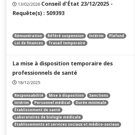
Conseil d'État 23/12/2025 -
13/02/2026
Requête(s) : 509393
Rémunération
Référé suspension
Intérim
Plafond
Loi de finances
Travail temporaire
La mise à disposition temporaire des
professionnels de santé
18/12/2025
Responsabilité
Mise à disposition
Sanctions
Intérim
Personnel médical
Durée minimale
Établissement de santé
Laboratoires de biologie médicale
Établissements et services sociaux et médico-sociaux