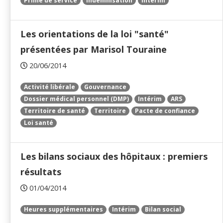
Prime de service
Indemnisation
Intérim
Les orientations de la loi "santé"
présentées par Marisol Touraine
20/06/2014
Activité libérale
Gouvernance
Dossier médical personnel (DMP)
Intérim
ARS
Territoire de santé
Territoire
Pacte de confiance
Loi santé
Les bilans sociaux des hôpitaux : premiers
résultats
01/04/2014
Heures supplémentaires
Intérim
Bilan social