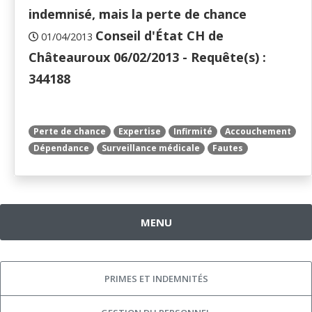
indemnisé, mais la perte de chance
Conseil d'État CH de
01/04/2013
Châteauroux 06/02/2013 - Requête(s) :
344188
Perte de chance
Expertise
Infirmité
Accouchement
Dépendance
Surveillance médicale
Fautes
MENU
PRIMES ET INDEMNITÉS