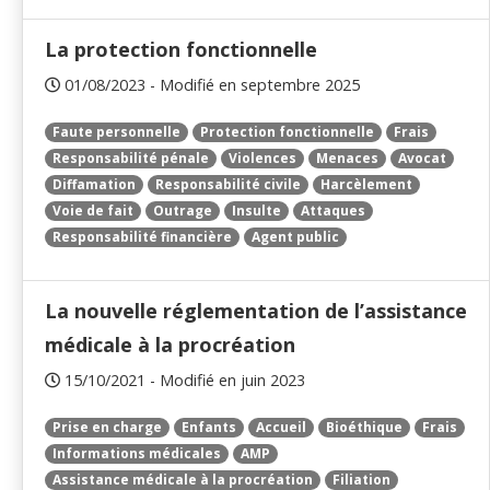
La protection fonctionnelle
01/08/2023 - Modifié en septembre 2025
Faute personnelle
Protection fonctionnelle
Frais
Responsabilité pénale
Violences
Menaces
Avocat
Diffamation
Responsabilité civile
Harcèlement
Voie de fait
Outrage
Insulte
Attaques
Responsabilité financière
Agent public
La nouvelle réglementation de l’assistance
médicale à la procréation
15/10/2021 - Modifié en juin 2023
Prise en charge
Enfants
Accueil
Bioéthique
Frais
Informations médicales
AMP
Assistance médicale à la procréation
Filiation