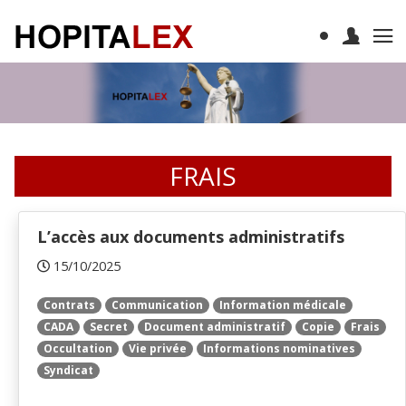
FRAIS
L’accès aux documents administratifs
15/10/2025
Contrats
Communication
Information médicale
CADA
Secret
Document administratif
Copie
Frais
Occultation
Vie privée
Informations nominatives
Syndicat