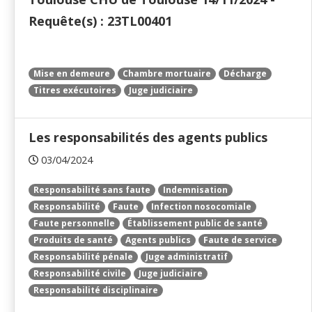
Requête(s) : 23TL00401
Mise en demeure
Chambre mortuaire
Décharge
Titres exécutoires
Juge judiciaire
Les responsabilités des agents publics
03/04/2024
Responsabilité sans faute
Indemnisation
Responsabilité
Faute
Infection nosocomiale
Faute personnelle
Établissement public de santé
Produits de santé
Agents publics
Faute de service
Responsabilité pénale
Juge administratif
Responsabilité civile
Juge judiciaire
Responsabilité disciplinaire