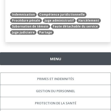
Indemnisation
Compétence juridictionnelle
Procédure pénale
Juge administratif
Harcèlement
Subornation de témoin
Faute détachable du service
Juge judiciaire
Partage
MENU
PRIMES ET INDEMNITÉS
GESTION DU PERSONNEL
PROTECTION DE LA SANTÉ