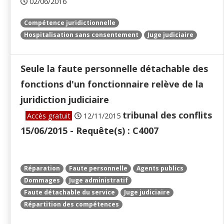
02/06/2016
Compétence juridictionnelle
Hospitalisation sans consentement
Juge judiciaire
Seule la faute personnelle détachable des
fonctions d'un fonctionnaire relève de la
juridiction judiciaire
tribunal des conflits
Accès gratuit
12/11/2015
15/06/2015 - Requête(s) : C4007
Réparation
Faute personnelle
Agents publics
Dommages
Juge administratif
Faute détachable du service
Juge judiciaire
Répartition des compétences