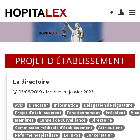
PROJET D'ÉTABLISSEMENT
Le directoire
03/06/2019 - Modifié en janvier 2023
Avis
Directeur
Information
Délégation de signature
Projet d'établissement
Fonctionnement
Président
Vice
Membres
Conseil de surveillance
Directoire
Commission médicale d'établissement
Attributions
Réforme hospitalière
Loi HPST
Concertation