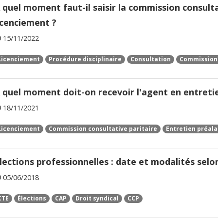
 quel moment faut-il saisir la commission consulta
icenciement ?
15/11/2022
Licenciement
Procédure disciplinaire
Consultation
Commission 
 quel moment doit-on recevoir l'agent en entretie
18/11/2021
Licenciement
Commission consultative paritaire
Entretien préala
lections professionnelles : date et modalités selon
05/06/2018
CTE
Élections
CAP
Droit syndical
CCP