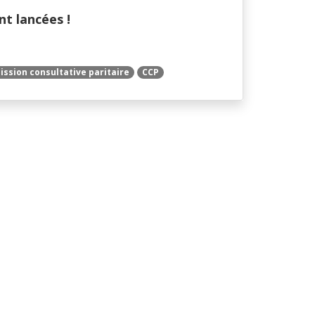
t lancées !
ssion consultative paritaire
CCP