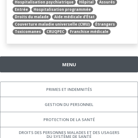
Hospitalisation psychiatrique
Hôpital
Assurés
Entrée
Hospitalisation programmée
Droits du malade
Aide médicale d’État
Couverture maladie universelle (CMU)
Étrangers
Toxicomanes
CRUQPEC
Franchise médicale
MENU
PRIMES ET INDEMNITÉS
GESTION DU PERSONNEL
PROTECTION DE LA SANTÉ
DROITS DES PERSONNES MALADES ET DES USAGERS
DU SYSTÈME DE SANTÉ