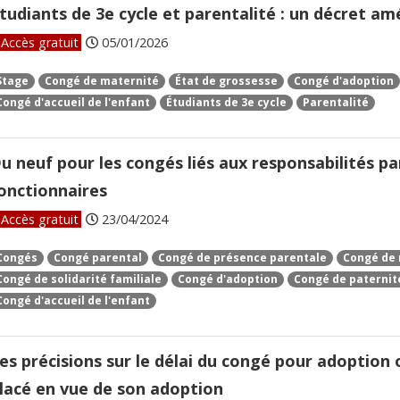
tudiants de 3e cycle et parentalité : un décret a
Accès gratuit
05/01/2026
Stage
Congé de maternité
État de grossesse
Congé d'adoption
Congé d'accueil de l'enfant
Étudiants de 3e cycle
Parentalité
u neuf pour les congés liés aux responsabilités pa
onctionnaires
Accès gratuit
23/04/2024
Congés
Congé parental
Congé de présence parentale
Congé de 
Congé de solidarité familiale
Congé d'adoption
Congé de paternit
Congé d'accueil de l'enfant
es précisions sur le délai du congé pour adoption 
lacé en vue de son adoption