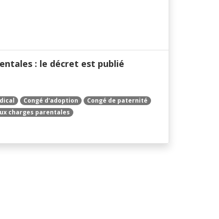
ntales : le décret est publié
dical
Congé d'adoption
Congé de paternité
aux charges parentales