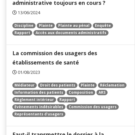
administrative toujours en cours ?
13/06/2024
Discipline
Plainte
Plainte au pénal
Enquête
Rapport
Accès aux documents administratifs
La commission des usagers des
établissements de santé
01/08/2023
Médiateur
Droit des patients
Plainte
Réclamation
Information des patients
Composition
ARS
Règlement intérieur
Rapport
Evènements indésirables
Commission des usagers
Représentants d'usagers
Faut-il transmettre le dossier à la