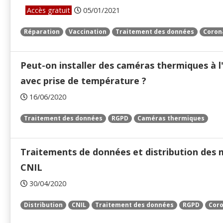
Accès gratuit
05/01/2021
Réparation
Vaccination
Traitement des données
Coron
Peut-on installer des caméras thermiques à l
avec prise de température ?
16/06/2020
Traitement des données
RGPD
Caméras thermiques
Traitements de données et distribution des m
CNIL
30/04/2020
Distribution
CNIL
Traitement des données
RGPD
Coro