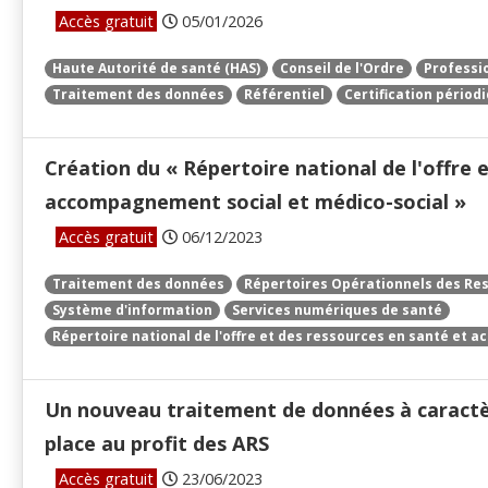
Accès gratuit
05/01/2026
Haute Autorité de santé (HAS)
Conseil de l'Ordre
Professi
Traitement des données
Référentiel
Certification périod
Création du « Répertoire national de l'offre 
accompagnement social et médico-social »
Accès gratuit
06/12/2023
Traitement des données
Répertoires Opérationnels des Re
Système d'information
Services numériques de santé
Répertoire national de l'offre et des ressources en santé et
Un nouveau traitement de données à caractè
place au profit des ARS
Accès gratuit
23/06/2023