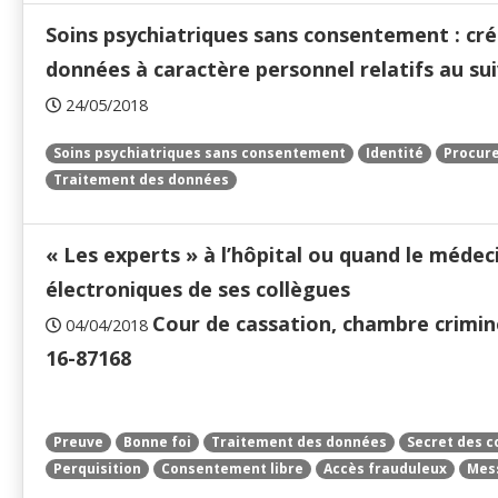
Soins psychiatriques sans consentement : cr
données à caractère personnel relatifs au su
24/05/2018
Soins psychiatriques sans consentement
Identité
Procure
Traitement des données
« Les experts » à l’hôpital ou quand le méde
électroniques de ses collègues
Cour de cassation, chambre crimine
04/04/2018
16-87168
Preuve
Bonne foi
Traitement des données
Secret des 
Perquisition
Consentement libre
Accès frauduleux
Mes