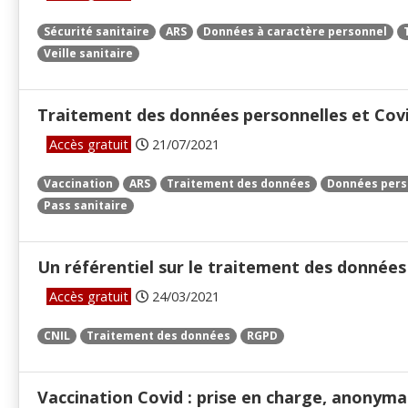
Sécurité sanitaire
ARS
Données à caractère personnel
Veille sanitaire
Traitement des données personnelles et Cov
Accès gratuit
21/07/2021
Vaccination
ARS
Traitement des données
Données pers
Pass sanitaire
Un référentiel sur le traitement des données
Accès gratuit
24/03/2021
CNIL
Traitement des données
RGPD
Vaccination Covid : prise en charge, anonyma