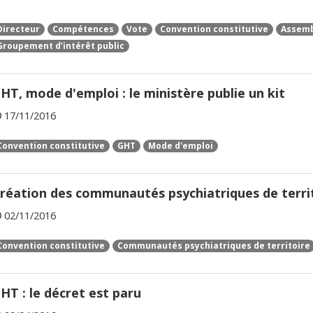
Directeur
Compétences
Vote
Convention constitutive
Assemb
Groupement d’intérêt public
HT, mode d'emploi : le ministère publie un kit
17/11/2016
Convention constitutive
GHT
Mode d'emploi
réation des communautés psychiatriques de terri
02/11/2016
Convention constitutive
Communautés psychiatriques de territoire
HT : le décret est paru