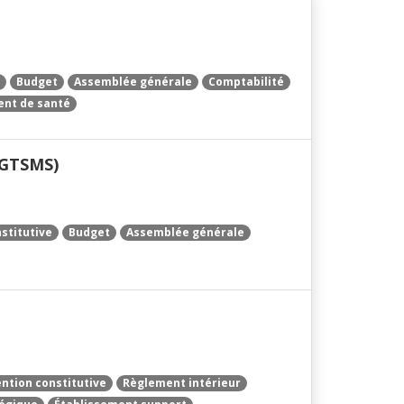
Budget
Assemblée générale
Comptabilité
ent de santé
 (GTSMS)
stitutive
Budget
Assemblée générale
ntion constitutive
Règlement intérieur