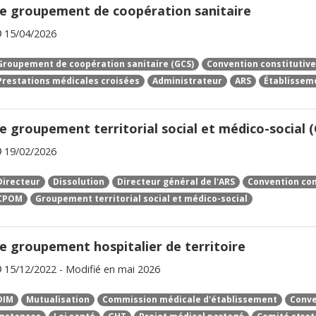
e groupement de coopération sanitaire
15/04/2026
Groupement de coopération sanitaire (GCS)
Convention constitutive
Prestations médicales croisées
Administrateur
ARS
Établissem
e groupement territorial social et médico-social
19/02/2026
Directeur
Dissolution
Directeur général de l'ARS
Convention con
CPOM
Groupement territorial social et médico-social
e groupement hospitalier de territoire
15/12/2022 - Modifié en mai 2026
DIM
Mutualisation
Commission médicale d'établissement
Conve