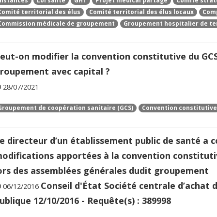
Instances
Loi santé
GHT
Projet médical partagé
Comité strat
Comité territorial des élus
Comité territorial des élus locaux
Comp
Commission médicale de groupement
Groupement hospitalier de ter
eut-on modifier la convention constitutive du GC
roupement avec capital ?
28/07/2021
Groupement de coopération sanitaire (GCS)
Convention constitutive
e directeur d’un établissement public de santé a 
odifications apportées à la convention constituti
ors des assemblées générales dudit groupement
Conseil d'État Société centrale d’achat d
06/12/2016
ublique 12/10/2016 - Requête(s) : 389998