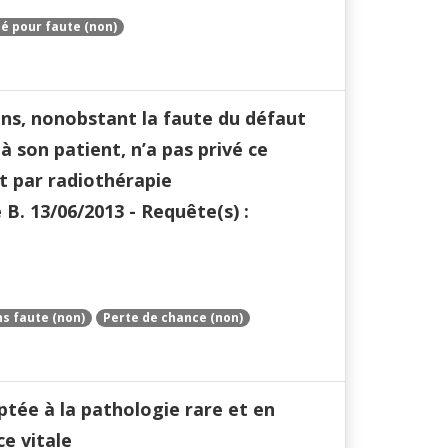
é pour faute (non)
ons, nonobstant la faute du défaut
 son patient, n’a pas privé ce
t par radiothérapie
B. 13/06/2013 - Requête(s) :
s faute (non)
Perte de chance (non)
ptée à la pathologie rare et en
e vitale