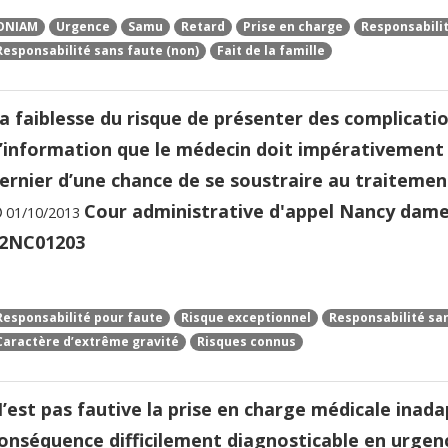
ONIAM
Urgence
Samu
Retard
Prise en charge
Responsabilit
Responsabilité sans faute (non)
Fait de la famille
a faiblesse du risque de présenter des complicati
’information que le médecin doit impérativement à
ernier d’une chance de se soustraire au traitemen
Cour administrative d'appel Nancy dame 
01/10/2013
2NC01203
Responsabilité pour faute
Risque exceptionnel
Responsabilité san
Caractère d’extrême gravité
Risques connus
’est pas fautive la prise en charge médicale inada
onséquence difficilement diagnosticable en urgenc