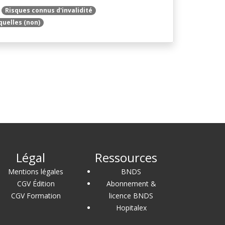
Risques connus d'invalidité
quelles (non)
Légal
Ressources
Mentions légales
BNDS
CGV Édition
Abonnement &
CGV Formation
licence BNDS
Hopitalex