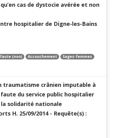
 qu’en cas de dystocie avérée et non
ntre hospitalier de Digne-les-Bains
faute (non)
Accouchement
Sages-femmes
un traumatisme crânien imputable à
faute du service public hospitalier
la solidarité nationale
ts H. 25/09/2014 - Requête(s) :