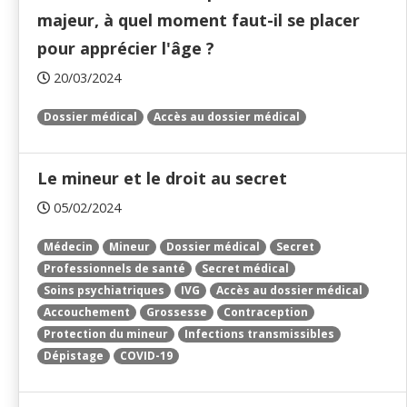
majeur, à quel moment faut-il se placer
pour apprécier l'âge ?
20/03/2024
Dossier médical
Accès au dossier médical
Le mineur et le droit au secret
05/02/2024
Médecin
Mineur
Dossier médical
Secret
Professionnels de santé
Secret médical
Soins psychiatriques
IVG
Accès au dossier médical
Accouchement
Grossesse
Contraception
Protection du mineur
Infections transmissibles
Dépistage
COVID-19