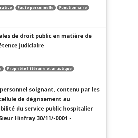
rative
Faute personnelle
Fonctionnaire
les de droit public en matière de
étence judiciaire
e
Propriété littéraire et artistique
 personnel soignant, contenu par les
 cellule de dégrisement au
lité du service public hospitalier
ieur Hinfray 30/11/-0001 -