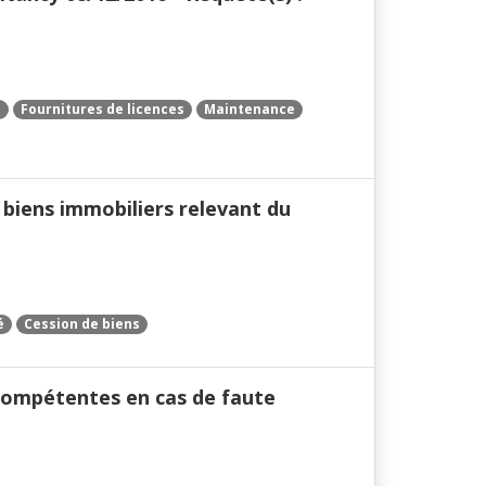
e
Fournitures de licences
Maintenance
e biens immobiliers relevant du
é
Cession de biens
s compétentes en cas de faute