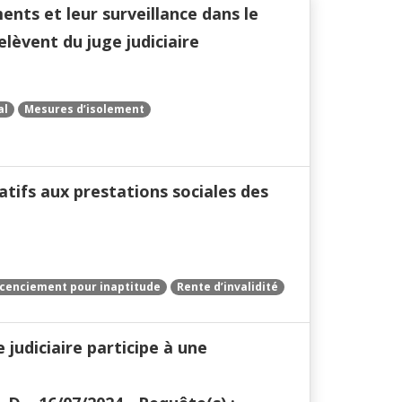
nts et leur surveillance dans le
lèvent du juge judiciaire
al
Mesures d’isolement
latifs aux prestations sociales des
icenciement pour inaptitude
Rente d’invalidité
e judiciaire participe à une