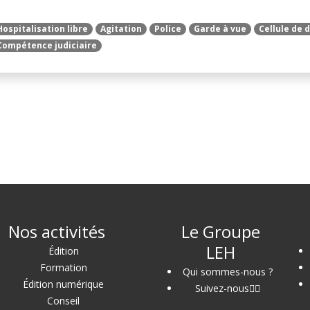
Hospitalisation libre
Agitation
Police
Garde à vue
Cellule de 
Compétence judiciaire
Nos activités
Le Groupe
LEH
Édition
Formation
Qui sommes-nous ?
Édition numérique
Suivez-nous
Conseil