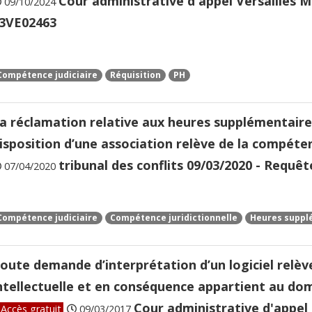
Cour administrative d'appel Versailles M.
09/10/2024
3VE02463
Compétence judiciaire
Réquisition
PH
a réclamation relative aux heures supplémentaires
isposition d’une association relève de la compéten
tribunal des conflits 09/03/2020 - Requêt
07/04/2020
Compétence judiciaire
Compétence juridictionnelle
Heures suppl
oute demande d’interprétation d’un logiciel relèv
ntellectuelle et en conséquence appartient au dom
Cour administrative d'appel 
Accès gratuit
09/03/2017