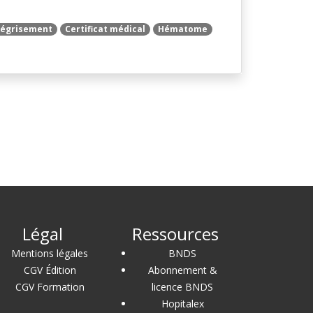
dégrisement
Certificat médical
Hématome
Légal
Ressources
Mentions légales
BNDS
CGV Édition
Abonnement &
CGV Formation
licence BNDS
Hopitalex