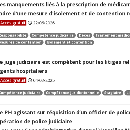
es manquements liés à la prescription de médicame
adre d'une mesure d'isolement et de contention re
Accès gratuit
22/06/2026
Responsabilité
Compétence judiciaire
Décès
Traitement médic
Mesures de contention
Isolement et contention
e juge judiciaire est compétent pour les litiges re
gents hospitaliers
Accès gratuit
04/03/2025
Compétence judiciaire
Compétence juridictionnelle
Stagiaire
L
e PH agissant sur réquisition d’un officier de polic
pération de police judiciaire