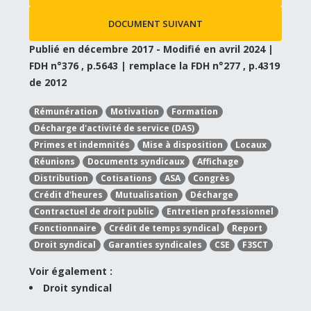
DOCUMENT SUIVANT
Publié en décembre 2017 - Modifié en avril 2024 |
FDH n°376 , p.5643 | remplace la FDH n°277 , p.4319
de 2012
Rémunération
Motivation
Formation
Décharge d'activité de service (DAS)
Primes et indemnités
Mise à disposition
Locaux
Réunions
Documents syndicaux
Affichage
Distribution
Cotisations
ASA
Congrès
Crédit d'heures
Mutualisation
Décharge
Contractuel de droit public
Entretien professionnel
Fonctionnaire
Crédit de temps syndical
Report
Droit syndical
Garanties syndicales
CSE
F3SCT
Voir également :
Droit syndical