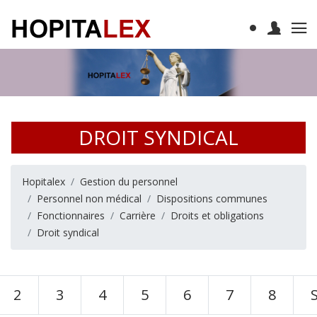
DROIT SYNDICAL
Hopitalex
Gestion du personnel
Personnel non médical
Dispositions communes
Fonctionnaires
Carrière
Droits et obligations
Droit syndical
2
3
4
5
6
7
8