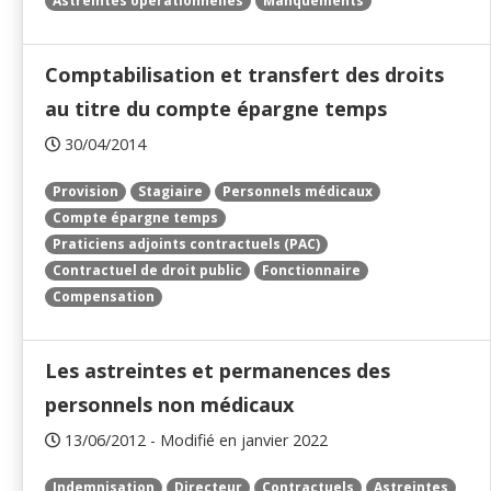
Astreintes opérationnelles
Manquements
Comptabilisation et transfert des droits
au titre du compte épargne temps
30/04/2014
Provision
Stagiaire
Personnels médicaux
Compte épargne temps
Praticiens adjoints contractuels (PAC)
Contractuel de droit public
Fonctionnaire
Compensation
Les astreintes et permanences des
personnels non médicaux
13/06/2012 - Modifié en janvier 2022
Indemnisation
Directeur
Contractuels
Astreintes