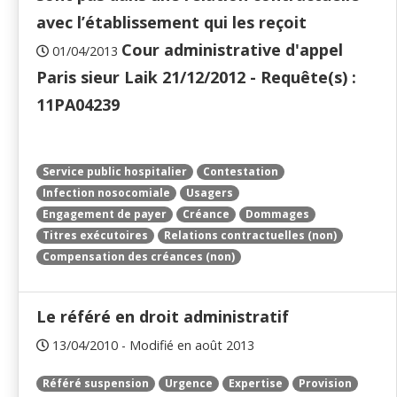
avec l’établissement qui les reçoit
Cour administrative d'appel
01/04/2013
Paris sieur Laik 21/12/2012 - Requête(s) :
11PA04239
Service public hospitalier
Contestation
Infection nosocomiale
Usagers
Engagement de payer
Créance
Dommages
Titres exécutoires
Relations contractuelles (non)
Compensation des créances (non)
Le référé en droit administratif
13/04/2010 - Modifié en août 2013
Référé suspension
Urgence
Expertise
Provision