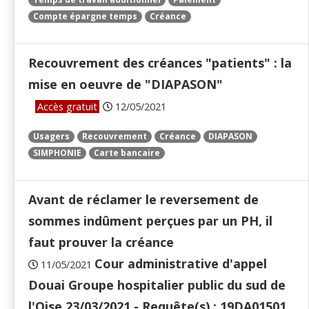
Compte épargne temps
Créance
Recouvrement des créances "patients" : la
mise en oeuvre de "DIAPASON"
Accès gratuit
12/05/2021
Usagers
Recouvrement
Créance
DIAPASON
SIMPHONIE
Carte bancaire
Avant de réclamer le reversement de
sommes indûment perçues par un PH, il
faut prouver la créance
Cour administrative d'appel
11/05/2021
Douai Groupe hospitalier public du sud de
l'Oise 23/03/2021 - Requête(s) : 19DA01501