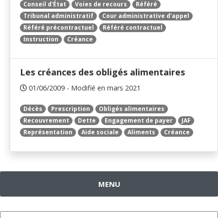
Conseil d'État
Voies de recours
Référé
Tribunal administratif
Cour administrative d'appel
Référé précontractuel
Référé contractuel
Instruction
Créance
Les créances des obligés alimentaires
01/06/2009 - Modifié en mars 2021
Décès
Prescription
Obligés alimentaires
Recouvrement
Dette
Engagement de payer
JAF
Représentation
Aide sociale
Aliments
Créance
MENU