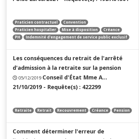
Praticien contractuel
Convention
Praticien hospitalier
Mise à disposition
Créance
PH
Indemnité d'engagement de service public exclusif
Les conséquences du retrait de l'arrêté
d'admission à la retraite sur la pension
Conseil d'État Mme A…
05/12/2019
21/10/2019 - Requête(s) : 422299
Retraite
Retrait
Recouvrement
Créance
Pension
Comment déterminer l'erreur de