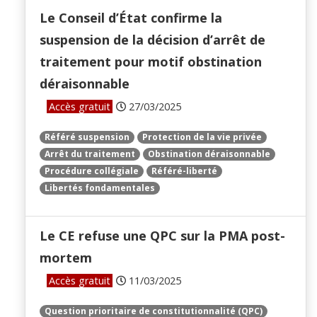
Le Conseil d’État confirme la
suspension de la décision d’arrêt de
traitement pour motif obstination
déraisonnable
Accès gratuit
27/03/2025
Référé suspension
Protection de la vie privée
Arrêt du traitement
Obstination déraisonnable
Procédure collégiale
Référé-liberté
Libertés fondamentales
Le CE refuse une QPC sur la PMA post-
mortem
Accès gratuit
11/03/2025
Question prioritaire de constitutionnalité (QPC)