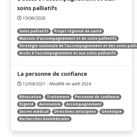
soins palliatifs
15/06/2026
Soins palliatifs
Projet régional de santé
Maisons d'accompagnement et de soins palliatifs
Stratégie nationale de l'accompagnement et des soins palli
Accès à l'accompagnement et aux soins palliatifs
La personne de confiance
12/04/2021 - Modifié en avril 2024
Révocation
Traitement
Personne de confiance
Dignité
Autonomie
Accompagnement
Secret médical
Directives anticipées
Génétique
Recherches biomédicales